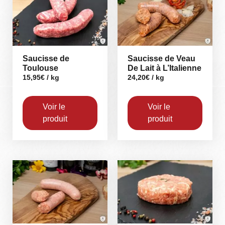
Saucisse de
Saucisse de Veau
Toulouse
De Lait à L’Italienne
15,95
€
/ kg
24,20
€
/ kg
Voir le
Voir le
produit
produit