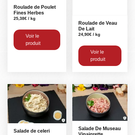
Roulade de Poulet
Fines Herbes
25,38
€
/ kg
Roulade de Veau
De Lait
24,90
€
/ kg
Voir le
produit
Voir le
produit
Salade De Museau
Salade de celeri
Vinaigrette