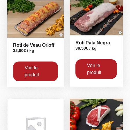
Roti Pata Negra
Roti de Veau Orloff
36,50
€
/ kg
32,80
€
/ kg
Voir le
Voir le
produit
produit