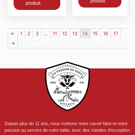
produit
produit
←
1
2
3
…
11
12
13
14
15
16
17
→
Depuis plus de 11 ans, nous mettons notre savoir-faire et notre
passion au service de votre table, avec des viandes d’exception