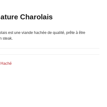
ature Charolais
lais est une viande hachée de qualité, prête à être
n steak.
,
Haché