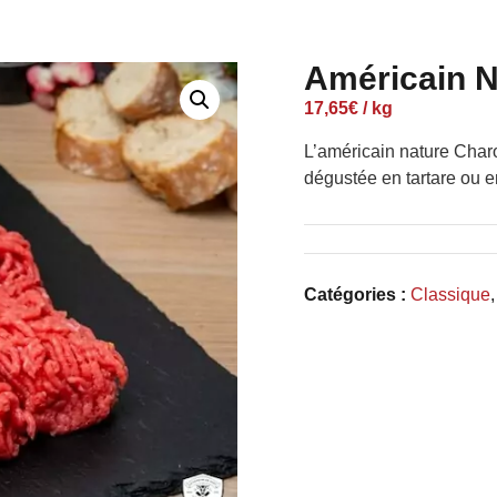
Américain N
17,65
€
/ kg
L’américain nature Charo
dégustée en tartare ou e
Catégories :
Classique