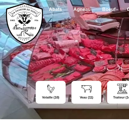
Abats
Agneau
Boeuf
Volaille
(10)
Veau
(11)
Traiteur
(1