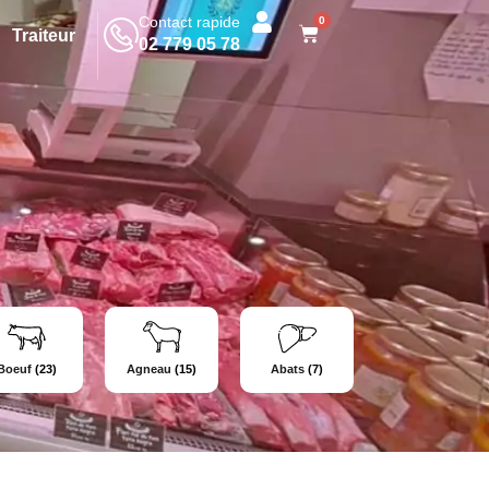
Contact rapide
0
Traiteur
02 779 05 78
Boeuf
(23)
Agneau
(15)
Abats
(7)