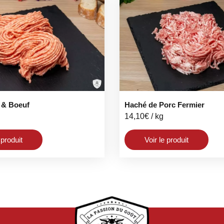
 & Boeuf
Haché de Porc Fermier
14,10
€
/ kg
 produit
Voir le produit