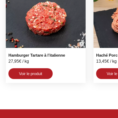
Hamburger Tartare à l’italienne
Haché Porc
27,95
€
/ kg
13,45
€
/ kg
Voir le produit
Voir le