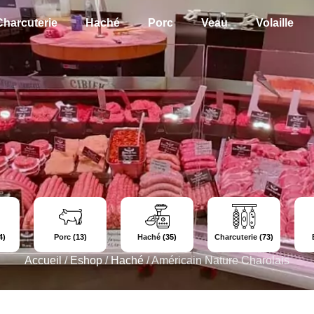
Charcuterie
Haché
Porc
Veau
Volaille
4)
Porc
(13)
Haché
(35)
Charcuterie
(73)
Accueil
/
Eshop
/
Haché
/
Américain Nature Charolais