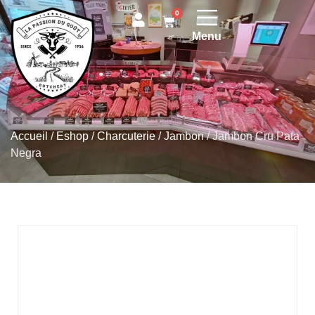
0
Menu
Accueil
/
Eshop
/
Charcuterie
/
Jambon
/
Jambon Cru Pata
Negra