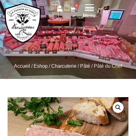
0
Menu
Accueil
/
Eshop
/
Charcuterie
/
Pâté
/
Pâté du Chef