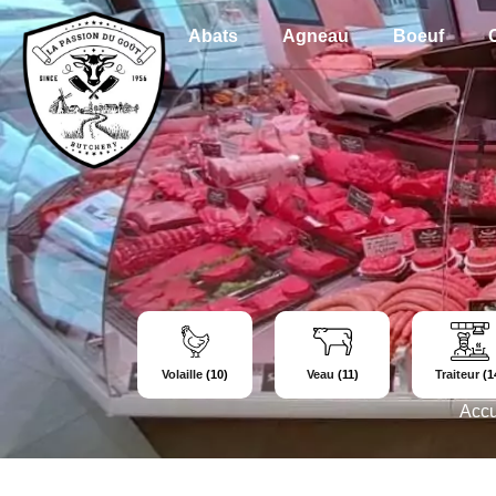
Abats
Agneau
Boeuf
Volaille
(10)
Veau
(11)
Traiteur
(1
Accu