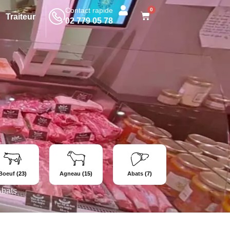
Contact rapide
0
Traiteur
02 779 05 78
Boeuf
(23)
Agneau
(15)
Abats
(7)
Abats