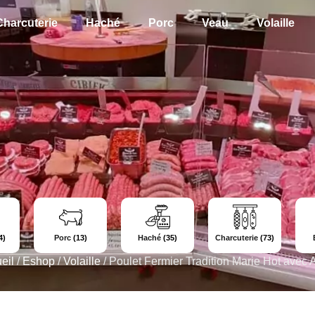
Charcuterie
Haché
Porc
Veau
Volaille
4)
Porc
(13)
Haché
(35)
Charcuterie
(73)
eil
/
Eshop
/
Volaille
/
Poulet Fermier Tradition Marie Hot avec 