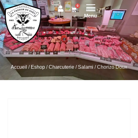
0
Menu
Accueil
/
Eshop
/
Charcuterie
/
Salami
/
Chorizo Doux