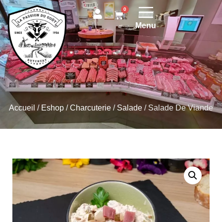
0
Menu
Accueil
/
Eshop
/
Charcuterie
/
Salade
/
Salade De Viande